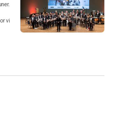
uner.
or vi