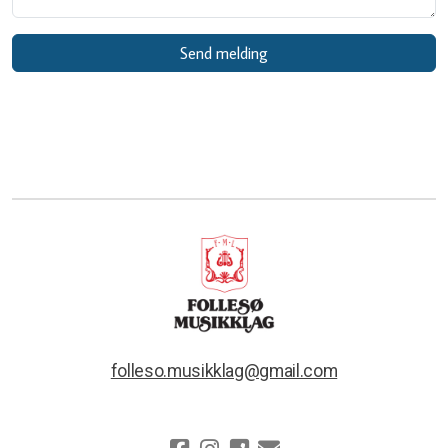
Send melding
folleso.musikklag@gmail.com