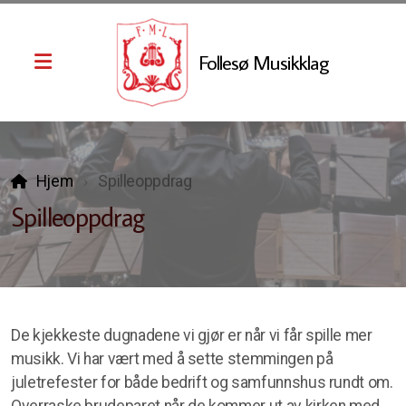
Follesø Musikklag
Styret
Historie
Hjem
Spilleoppdrag
Musikkutvalget
Spilleoppdrag
Kalender
De kjekkeste dugnadene vi gjør er når vi får spille mer
musikk. Vi har vært med å sette stemmingen på
Ølsmakekonsert-26
juletrefester for både bedrift og samfunnshus rundt om.