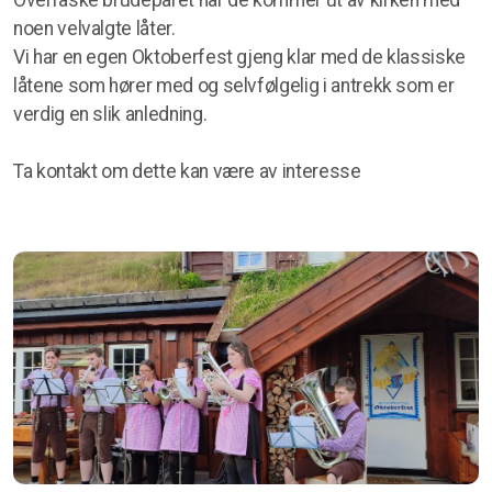
Overraske brudeparet når de kommer ut av kirken med
Mizpa-26
noen velvalgte låter.
Vi har en egen Oktoberfest gjeng klar med de klassiske
låtene som hører med og selvfølgelig i antrekk som er
verdig en slik anledning.
Ta kontakt om dette kan være av interesse
Sammarbeidspartnere
Dugnad
Spilleoppdrag
Støtteordninger
Påskeegg